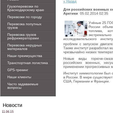
« Назад
Грузоперевозки по
Для российских военных с
Краснодарскому краю
Арктики
05.02.2014 02:35
Перевозки по городу
Учёные 25 ГО
Перевозка попутных
России объяв
грузов
топлива, ко
Перевозка грузов
экстремально
рефрижераторами
исследовательского инсти
проблем с запуском двигат
Перевозка нерудных
Также институт разработал м
материалов
чрезвычайно низких температ
Наши преимущества
Новые виды горюче-смаз
российских военных, нес
Транспортная логистика
применении прогрессивных ма
GPS-трекинг
Институт химмотологии был с
Наши клиенты
в России. В мире существуют
США, Германии и Франции.
Часто задаваемые
вопросы
Новости
11.06.15