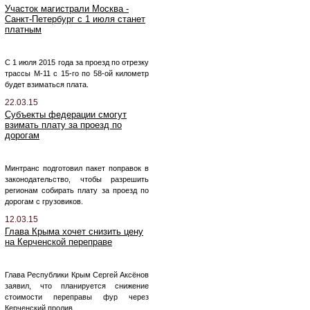
Участок магистрали Москва -
Санкт-Петербург с 1 июля станет
платным
С 1 июля 2015 года за проезд по отрезку
трассы М-11 с 15-го по 58-ой километр
будет взиматься плата.
22.03.15
Субъекты федерации смогут
взимать плату за проезд по
дорогам
Минтранс подготовил пакет поправок в
законодательство, чтобы разрешить
регионам собирать плату за проезд по
дорогам с грузовиков.
12.03.15
Глава Крыма хочет снизить цену
на Керченской переправе
Глава Республики Крым Сергей Аксёнов
заявил, что планируется снижение
стоимости переправы фур через
Керченский пролив.