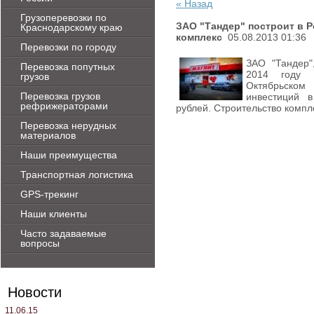
« Назад
Грузоперевозки по
ЗАО "Тандер" построит в 
Краснодарскому краю
комплекс
05.08.2013 01:36
Перевозки по городу
ЗАО "Тандер"
Перевозка попутных
2014 году 
грузов
Октябрьско
Перевозка грузов
инвестиций в
рефрижераторами
рублей. Строительство компле
Перевозка нерудных
материалов
Наши преимущества
Транспортная логистика
GPS-трекинг
Наши клиенты
Часто задаваемые
вопросы
Новости
11.06.15