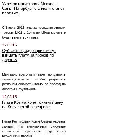
Участок магистрали Москва -
Санкт-Петербург с 1 июля станет
платным
С 1 июля 2015 года за проезд по отрезку
трассы М-11 с 15-го по 58-ой километр
будет взиматься плата.
22.03.15
Субъекты федерации смогут
взимать плату за проезд по
дорогам
Минтранс подготовил пакет поправок в
законодательство, чтобы разрешить
регионам собирать плату за проезд по
дорогам с грузовиков.
12.03.15
Глава Крыма хочет снизить цену
на Керченской переправе
Глава Республики Крым Сергей Аксёнов
заявил, что планируется снижение
стоимости переправы фур через
Керченский пролив.