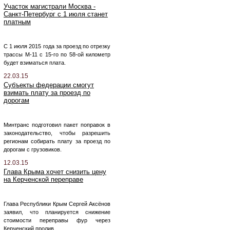
Участок магистрали Москва -
Санкт-Петербург с 1 июля станет
платным
С 1 июля 2015 года за проезд по отрезку
трассы М-11 с 15-го по 58-ой километр
будет взиматься плата.
22.03.15
Субъекты федерации смогут
взимать плату за проезд по
дорогам
Минтранс подготовил пакет поправок в
законодательство, чтобы разрешить
регионам собирать плату за проезд по
дорогам с грузовиков.
12.03.15
Глава Крыма хочет снизить цену
на Керченской переправе
Глава Республики Крым Сергей Аксёнов
заявил, что планируется снижение
стоимости переправы фур через
Керченский пролив.