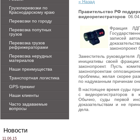
« Назад
Грузоперевозки по
Правительство РФ поддерж
Краснодарскому краю
видеорегистраторов
06.04.
Перевозки по городу
Фракция ЛД
Перевозка попутных
Государствен
грузов
записей авто
Перевозка грузов
доказатель
рефрижераторами
законопроект 
Перевозка нерудных
Заместитель руководителя 
материалов
инициативы своей фракции
законопроект. Пусть коми
Наши преимущества
законопроектам оппозиционн
проблемы, желая скорее раз
Транспортная логистика
по надуманным причинам они
GPS-трекинг
В настоящее время суды при
с видеорегистраторов в к
Наши клиенты
Обычно, суды первой ин
Часто задаваемые
доказательствам и не при
вопросы
дела.
Новости
11.06.15