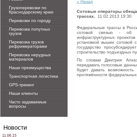
« Назад
Грузоперевозки по
Сотовые операторы обеща
Краснодарскому краю
трассах.
11.02.2013 19:30
Перевозки по городу
Федеральные трассы в Росси
Перевозка попутных
сотовой связью - об э
грузов
инфраструктурных проектов
Перевозка грузов
установкой вышек сотовой с
рефрижераторами
государство просубсидируе
строительство подъездных пу
Перевозка нерудных
материалов
По словам Дмитрия Алхаз
передавать голосовые данн
Наши преимущества
будет давать возможность
протяжённости федеральных 
Транспортная логистика
GPS-трекинг
Наши клиенты
Часто задаваемые
вопросы
Новости
11.06.15