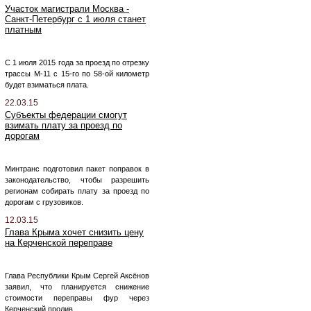
Участок магистрали Москва -
Санкт-Петербург с 1 июля станет
платным
С 1 июля 2015 года за проезд по отрезку
трассы М-11 с 15-го по 58-ой километр
будет взиматься плата.
22.03.15
Субъекты федерации смогут
взимать плату за проезд по
дорогам
Минтранс подготовил пакет поправок в
законодательство, чтобы разрешить
регионам собирать плату за проезд по
дорогам с грузовиков.
12.03.15
Глава Крыма хочет снизить цену
на Керченской переправе
Глава Республики Крым Сергей Аксёнов
заявил, что планируется снижение
стоимости переправы фур через
Керченский пролив.